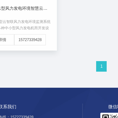
HFQ-FH1型风力发电环境智慧云监测预警系统
H1型云智联风力发电环境监测系统
各种中小型风力发电机而开发设
系统，可对风机运行环境的风
详情
15727339428
、温度、湿度、气压等气象参数
监测。本系统具有功能全面、性
操作方便
1
联系我们
微信
热线：15727339428